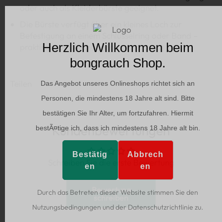
oder auch als Kleiderbürste geeignet.
Die Bürste verfügt über ein kleines Loch zur
Befestigung an einem Schlüsselring oder Band –
Herzlich Willkommen beim
praktisch zum Aufhängen.
bongrauch Shop.
Teilen
Das Angebot unseres Onlineshops richtet sich an
Personen, die mindestens 18 Jahre alt sind. Bitte
bestätigen Sie Ihr Alter, um fortzufahren. Hiermit
Kundenbewertungen
bestÃ¤tige ich, dass ich mindestens 18 Jahre alt bin.
Bestätig
Abbrech
Schreiben Sie die erste Bewertung
en
en
Bewertung
Durch das Betreten dieser Website stimmen Sie den
schreiben
Nutzungsbedingungen und der Datenschutzrichtlinie zu.