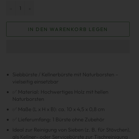
−
+
IN DEN WARENKORB LEGEN
Siebbürste / Kellnerbürste mit Naturborsten –
vielseitig einsetzbar
✅ Material: Hochwertiges Holz mit hellen
Naturborsten
✅ Maße (L x H x B): ca. 10 x 4,5 x 0,8 cm
✅ Lieferumfang: 1 Bürste ohne Zubehör
Ideal zur Reinigung von Sieben (z. B. für Stövchen),
als Kellner- oder Servicebürste zur Tischreinigung