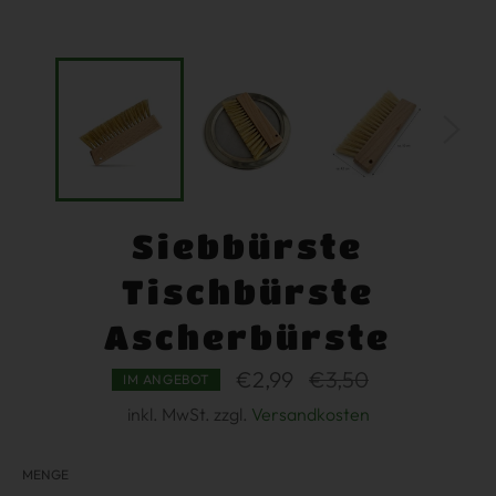
Siebbürste
Tischbürste
Ascherbürste
€2,99
Normaler
€3,50
IM ANGEBOT
Preis
inkl. MwSt. zzgl.
Versandkosten
MENGE