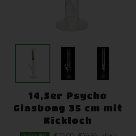
14,5er Psycho
Glasbong 35 cm mit
Kickloch
€23,00
Normaler
€24,94
4 ÜBRIG
IM ANGEBOT