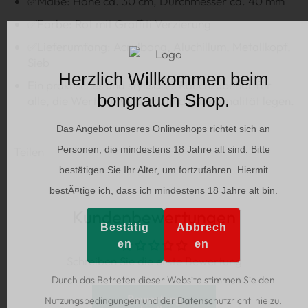
✅Maße: Höhe ca. 30 cm, Durchmesser ca. 40 mm
✅Farbe: Rot mit Graffiti Verzierung
✅Lieferumfang: Acrylbong, Aluchillum, Metallkopf,
Sieb
Herzlich Willkommen beim
Ein praktisches und stylisches Rauchzubehör für
bongrauch Shop.
alle, die Wert auf Qualität und Funktionalität legen.
Das Angebot unseres Onlineshops richtet sich an
Personen, die mindestens 18 Jahre alt sind. Bitte
Teilen
bestätigen Sie Ihr Alter, um fortzufahren. Hiermit
bestÃ¤tige ich, dass ich mindestens 18 Jahre alt bin.
Kundenbewertungen
Bestätig
Abbrech
en
en
Schreiben Sie die erste Bewertung
Durch das Betreten dieser Website stimmen Sie den
Bewertung
Nutzungsbedingungen und der Datenschutzrichtlinie zu.