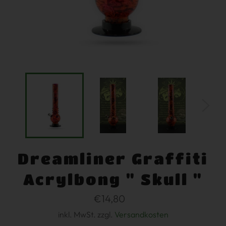
Dreamliner Graffiti
Acrylbong " Skull "
Normaler
€14,80
Preis
inkl. MwSt. zzgl.
Versandkosten