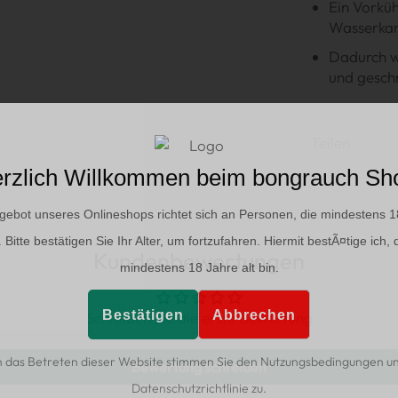
Ein Vorküh
Wasserkamm
Dadurch w
und gesch
Teilen
rzlich Willkommen beim bongrauch Sh
gebot unseres Onlineshops richtet sich an Personen, die mindestens 1
d. Bitte bestätigen Sie Ihr Alter, um fortzufahren. Hiermit bestÃ¤tige ich, 
Kundenbewertungen
mindestens 18 Jahre alt bin.
Bestätigen
Abbrechen
Schreiben Sie die erste Bewertung
 das Betreten dieser Website stimmen Sie den Nutzungsbedingungen u
Bewertung schreiben
Datenschutzrichtlinie zu.