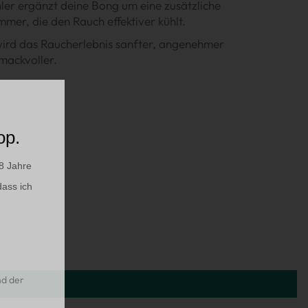
ler ergänzt deine Bong um eine zusätzliche
er, die den Rauch effektiver kühlt.
ird das Raucherlebnis sanfter, angenehmer
mackvoller.
op.
8 Jahre
dass ich
nd der