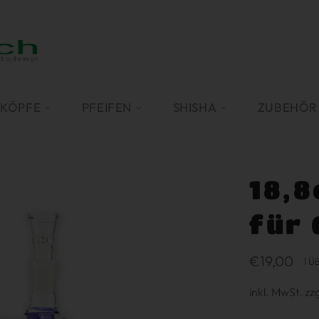
SKÖPFE
PFEIFEN
SHISHA
ZUBEHÖ
18,8
für
Normaler
€19,00
1 Ü
Preis
inkl. MwSt. zz