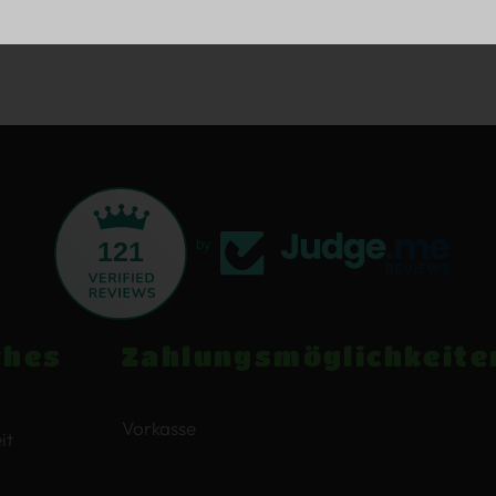
121
by
ches
Zahlungsmöglichkeite
Vorkasse
it