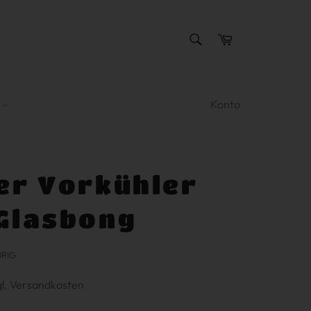
SUCHEN
Warenkorb
Suchen
R
Konto
er Vorkühler
 Glasbong
BRIG
gl.
Versandkosten