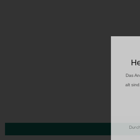
He
Das An
alt sin
Durch