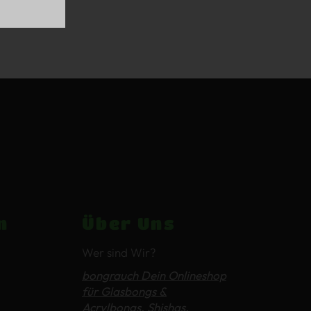
n
Über Uns
Wer sind Wir?
bongrauch Dein Onlineshop
für Glasbongs &
Acrylbongs, Shishas,