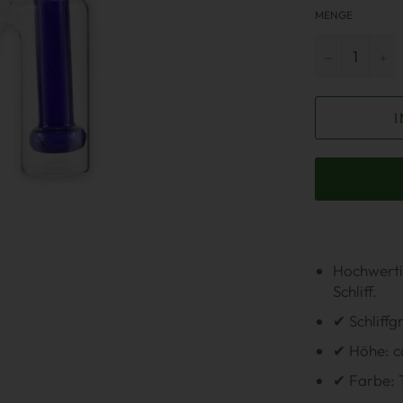
MENGE
−
+
Hochwerti
Schliff.
✔ Schliffg
✔ Höhe: ca
✔ Farbe: 