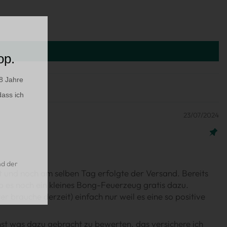
op.
8 Jahre
dass ich
23/07/2024
nd der
t und noch am selben Tag erfolgte der Versand. Bereits
b es noch ein kleines Bong-Feuerzeug gratis dazu.
r brauche derzeit) einfach nur weil es eine so positive
nst was dazu gebracht zu bewerten. das versichere ich