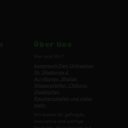
n
Über Uns
Wer sind Wir?
bongrauch Dein Onlineshop
für Glasbongs &
Acrylbongs, Shishas,
Wasserpfeifen, Chillums,
Glasköpfen,
Raucherzubehör und vieles
mehr.
Wir bieten dir gefragte,
innovative und wertige
Produkte, die in keinem gut