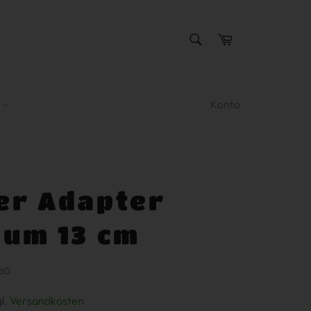
SUCHEN
Warenkorb
Suchen
R
Konto
er Adapter
lum 13 cm
RIG
gl.
Versandkosten