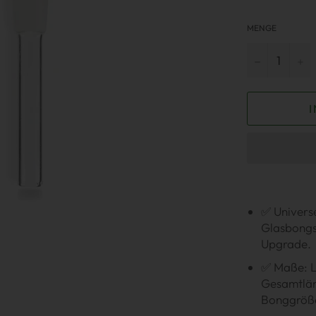
MENGE
−
+
✅ Universe
Glasbongs 
Upgrade.
✅ Maße: Lä
Gesamtläng
Bonggröß