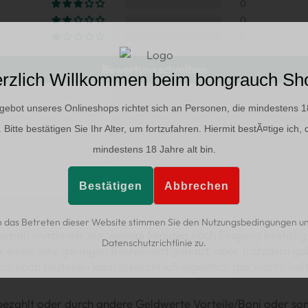
0
0
0
Bewertung schreiben
rzlich Willkommen beim bongrauch Sh
gebot unseres Onlineshops richtet sich an Personen, die mindestens 1
d. Bitte bestätigen Sie Ihr Alter, um fortzufahren. Hiermit bestÃ¤tige ich, 
mindestens 18 Jahre alt bin.
Bestätigen
Abbrechen
 das Betreten dieser Website stimmen Sie den Nutzungsbedingungen u
Paypal) wurde mir nur wenige Minuten nach Eingang bestätig
Datenschutzrichtlinie zu.
r einen sehr geringen Bestellwert gehabt, aber trotzdem ga
h noch bestellen kann (obwohl ich eigentlich gar nichts weite
ür bezahlt oder durch andere Geldwerte Vorteile/Boni oder so