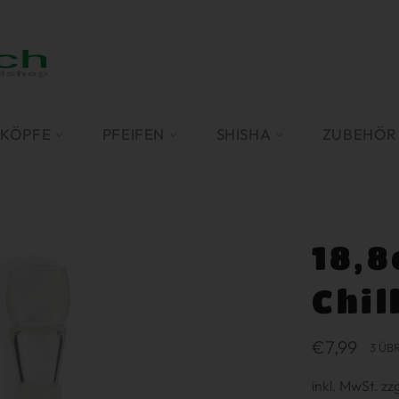
SKÖPFE
PFEIFEN
SHISHA
ZUBEHÖ
18,8
Chil
Normaler
€7,99
3 ÜB
Preis
inkl. MwSt. zz