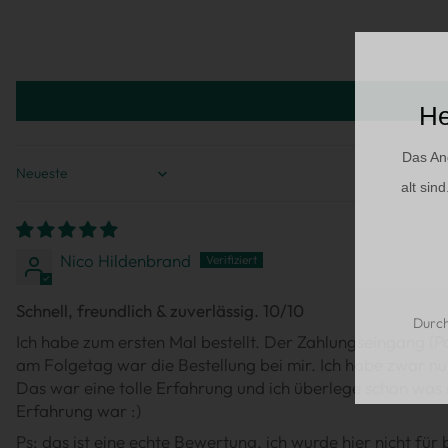
He
Das An
SORT BY
alt sin
Nico Hildenbrand
Schnell, freundlich & zuverlässig. 10/10
Durch
Ich habe zum ersten Mal bestellt. Der Zahlungseingang (
am Folgetag war die Bestellung bei mir. Ich habe zwar nu
Das war eine tolle Erfahrung und ich überlege schon was ic
Erfahrung war :)
Ps: das ist eine echte Bewertung, ich wurde hier nicht f