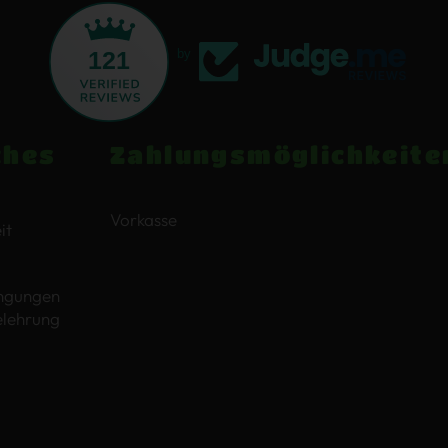
121
by
ches
Zahlungsmöglichkeite
Vorkasse
it
ngungen
elehrung