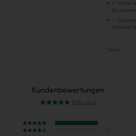
✅ Material
Borosilika
✅ Sauberer
sicheren 
Teilen
Kundenbewertungen
5.00 von 5
1
0