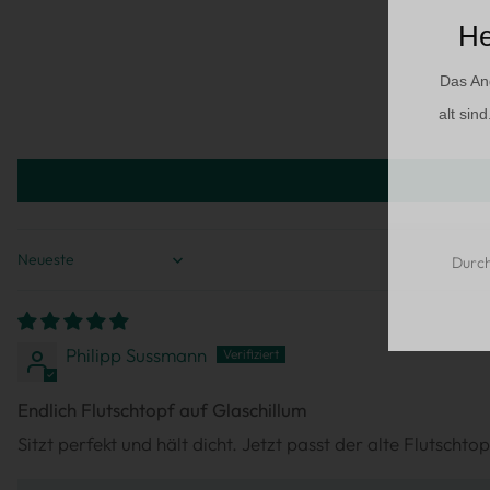
He
Das An
alt sin
Durch
SORT BY
Philipp Sussmann
Endlich Flutschtopf auf Glaschillum
Sitzt perfekt und hält dicht. Jetzt passt der alte Flutschto