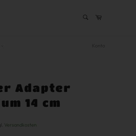
SUCHEN
Warenkorb
Suchen
R
Konto
er Adapter
lum 14 cm
gl.
Versandkosten