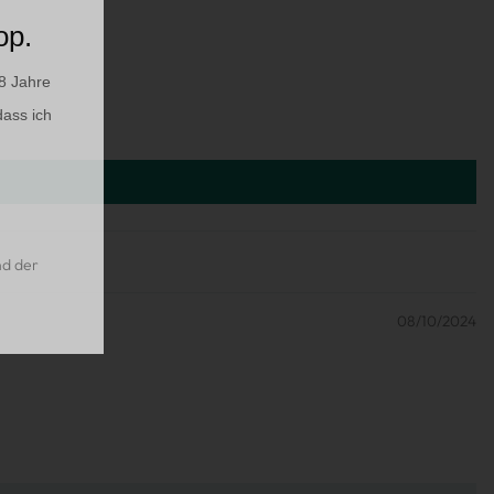
op.
8 Jahre
dass ich
nd der
08/10/2024