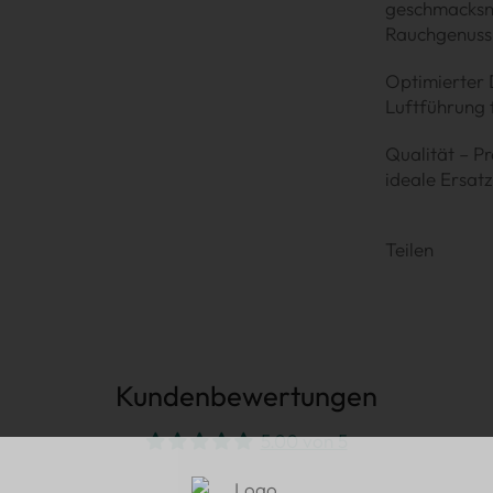
geschmacksneu
Rauchgenuss
Optimierter 
Luftführung f
Qualität – Pr
ideale Ersatz
Teilen
Kundenbewertungen
5.00 von 5