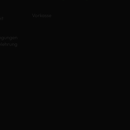
Vorkasse
it
ngungen
elehrung