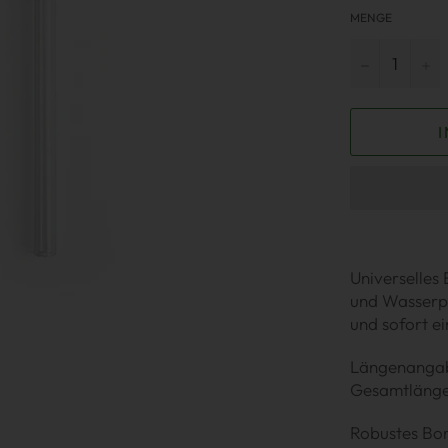
MENGE
−
+
Universelles 
und Wasserpfe
und sofort ei
Längenangabe
Gesamtlänge 
Robustes Bor