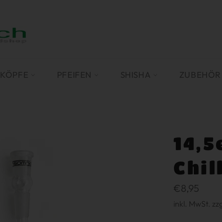
SKÖPFE
PFEIFEN
SHISHA
ZUBEHÖ
14,5
Chil
Normaler
€8,95
Preis
inkl. MwSt. zz