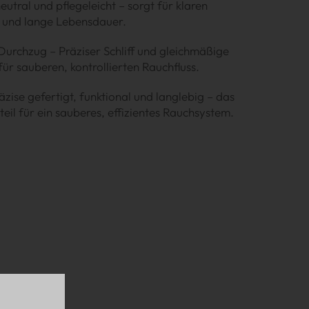
tral und pflegeleicht – sorgt für klaren
 und lange Lebensdauer.
Durchzug – Präziser Schliff und gleichmäßige
ür sauberen, kontrollierten Rauchfluss.
äzise gefertigt, funktional und langlebig – das
teil für ein sauberes, effizientes Rauchsystem.