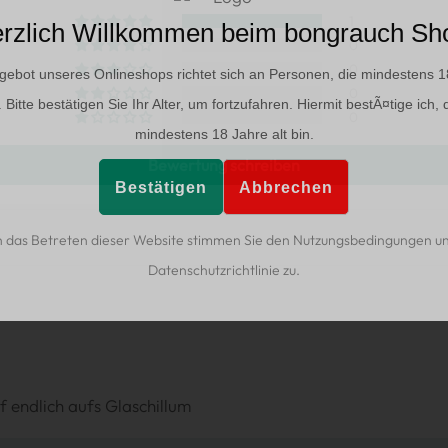
1
rzlich Willkommen beim bongrauch Sh
0
0
gebot unseres Onlineshops richtet sich an Personen, die mindestens 1
0
d. Bitte bestätigen Sie Ihr Alter, um fortzufahren. Hiermit bestÃ¤tige ich, 
0
mindestens 18 Jahre alt bin.
Bewertung schreiben
Bestätigen
Abbrechen
 das Betreten dieser Website stimmen Sie den Nutzungsbedingungen u
Datenschutzrichtlinie zu.
pf endlich aufs Glaschillum