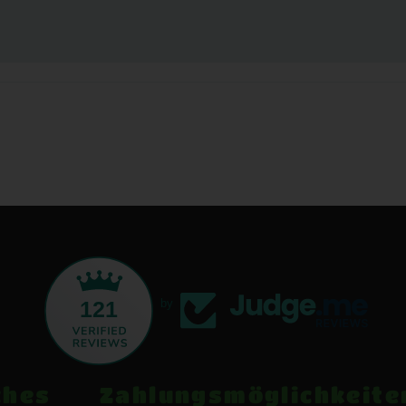
121
by
ches
Zahlungsmöglichkeite