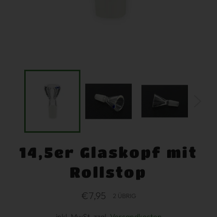
14,5er Glaskopf mit
Rollstop
Normaler
€7,95
2 ÜBRIG
Preis
inkl. MwSt. zzgl.
Versandkosten