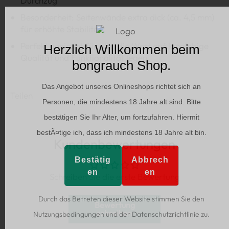
Durchzug
Besonderheit: Seitenwände extra dick (ca. 4,5 mm)
für erhöhte Stabilität
Perfekt geeignet für alle, die Wert auf langlebige
Herzlich Willkommen beim
Qualität und Funktionalität legen.
bongrauch Shop.
Das Angebot unseres Onlineshops richtet sich an
Teilen
Personen, die mindestens 18 Jahre alt sind. Bitte
bestätigen Sie Ihr Alter, um fortzufahren. Hiermit
bestÃ¤tige ich, dass ich mindestens 18 Jahre alt bin.
Kundenbewertungen
Bestätig
Abbrech
en
en
Schreiben Sie die erste Bewertung
Durch das Betreten dieser Website stimmen Sie den
Bewertung
schreiben
Nutzungsbedingungen und der Datenschutzrichtlinie zu.